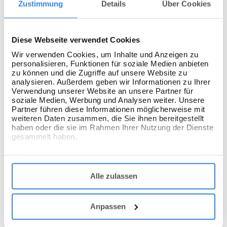
Zustimmung
Details
Über Cookies
Herold, unser Datenschutzbeauftragter von der
Herold Unternehmensberatung GmbH und Harald
Diese Webseite verwendet Cookies
Bootz, Leiter der M365 Abteilung bei C&P Capeletti &
Wir verwenden Cookies, um Inhalte und Anzeigen zu
Perl zusammengesetzt.
personalisieren, Funktionen für soziale Medien anbieten
zu können und die Zugriffe auf unsere Website zu
Stoßen auch Sie immer wieder auf Spannungsfelder in
analysieren. Außerdem geben wir Informationen zu Ihrer
Verwendung unserer Website an unsere Partner für
diesem Bereich? In diesem Video werden die
soziale Medien, Werbung und Analysen weiter. Unsere
technischen und organisatorischen Fragen geklärt,
Partner führen diese Informationen möglicherweise mit
weiteren Daten zusammen, die Sie ihnen bereitgestellt
damit Sie wissen, was Sie machen müssen.
haben oder die sie im Rahmen Ihrer Nutzung der Dienste
gesammelt haben.
Vimeo Video
Mit dem Abspielen des Videos erklären Sie sich mit
Datenschutzbestimmungen
unseren
Alle zulassen
einverstanden. Wenn Sie das Video abspielen,
werden Daten an den jeweiligen Anbieter
übertragen.
Anpassen
Video starten