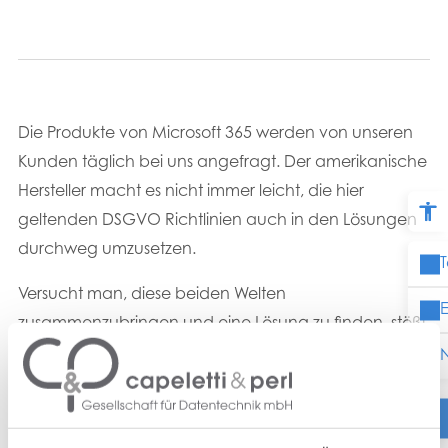
Die Produkte von Microsoft 365 werden von unseren
Kunden täglich bei uns angefragt. Der amerikanische
Hersteller macht es nicht immer leicht, die hier
geltenden DSGVO Richtlinien auch in den Lösungen
durchweg umzusetzen.
T
Versucht man, diese beiden Welten
E
zusammenzubringen und eine Lösung zu finden, stößt
man schnell auf offene Fragen und unklare
N
datenschutzrechtliche Begrifflichkeiten. Um über
dieses Thema Aufschlüsse zu geben, haben sich
Matthias Erfurt aus unserer Geschäftsleitung, Philipp