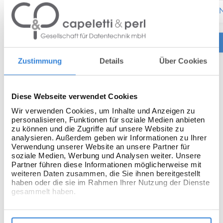
ELO Contract unterstützt Sie dabei, Ihre
N
Vertragsprozesse transparent, effizient und sicher zu
gestalten, damit Sie sich wieder auf das Wesentliche
konzentrieren können. Verträge werden zentral und
Zustimmung
Details
Über Cookies
rechtskonform im ELO System abgelegt und sind
jederzeit verfügbar.
Diese Webseite verwendet Cookies
Ob digitale Vertragsunterzeichnung oder das
Wir verwenden Cookies, um Inhalte und Anzeigen zu
Ergänzen und Verwalten von Vertragsklauseln: ELO
personalisieren, Funktionen für soziale Medien anbieten
zu können und die Zugriffe auf unsere Website zu
Contract bietet Ihnen die passenden Funktionen.
analysieren. Außerdem geben wir Informationen zu Ihrer
Intelligente Workflows sorgen zudem für eine
Verwendung unserer Website an unsere Partner für
soziale Medien, Werbung und Analysen weiter. Unsere
reibungslose Zusammenarbeit zwischen den
Partner führen diese Informationen möglicherweise mit
weiteren Daten zusammen, die Sie ihnen bereitgestellt
Abteilungen: schnell, automatisiert und vollständig
haben oder die sie im Rahmen Ihrer Nutzung der Dienste
ohne Medienbrüche.
gesammelt haben.
Vorteile mit ELO Contract: